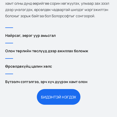
хамт олны дунд өөрийгөө сорин хөгжүүлэх, улмаар зах зээл
дээр үнэлэгдэх, өрсөлдөх чадвартай шилдэг мэргэжилтэн
болохыг зорьж байгаа бол Болорсофтыг сонгоорой.
Найрсаг, эерэг уур амьсгал
Олон төрлийн төслүүд дээр ажиллах боломж
Өрсөлдөхүйц цалин хөлс
Бүтээлч сэтгэлгээ, эрч хүч дүүрэн хамт олон
БИДЭНТЭЙ НЭГДЭХ