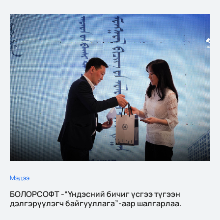
Мэдээ
БОЛОРСОФТ -“Үндэсний бичиг үсгээ түгээн
дэлгэрүүлэгч байгууллага”-аар шалгарлаа.