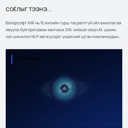
СОЁЛЫГ ТЭЭНЭ...
Болорсофт ХХК нь 15 жилийн турш тасралтгүй үйл ажиллагаа
явуулж буй программ хангамж SW, хиймэл оюун AI, цахим
хэл шинжлэл NLP хөгжүүлдэг үндэсний ууган компаниудын
нэг юм. Бид хиймэл оюуны тусламжтайгаар Монгол хэлний
бүхий л асуудлыг цахим орчинд шийдэхийн зэрэгцээ
үндэсний технологийн шинэлэг шийдлээр дамжуулан
Алсын хараа
программ хангамжийг хөгжүүлэн ажиллаж байна.