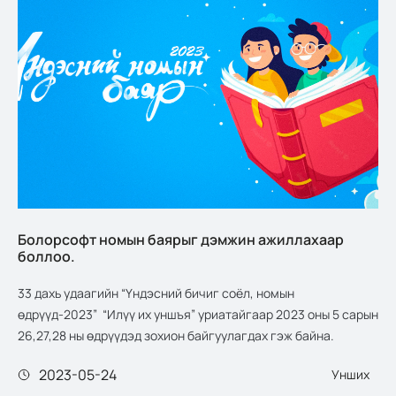
Болорсофт номын баярыг дэмжин ажиллахаар
боллоо.
33 дахь удаагийн “Үндэсний бичиг соёл, номын
өдрүүд-2023” “Илүү их уншъя” уриатайгаар 2023 оны 5 сарын
26,27,28 ны өдрүүдэд зохион байгуулагдах гэж байна.
2023-05-24
Унших