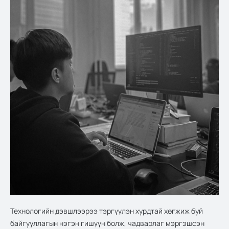
Технологийн дэвшлээрээ тэргүүлэн хурдтай хөгжиж буй
байгууллагын нэгэн гишүүн болж, чадварлаг мэргэшсэн