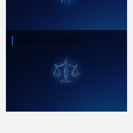
Бидний баримталдаг зарчим