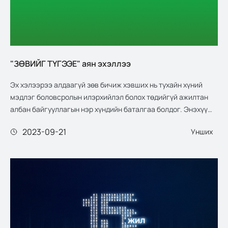
"ЗӨВИЙГ ТҮГЭЭЕ" аян эхэллээ
Эх хэлээрээ алдаагүй зөв бичиж хэвших нь тухайн хүний
мэдлэг боловсролын илэрхийлэл болох төдийгүй ажилтан
албан байгууллагын нэр хүндийн баталгаа болдог. Энэхүү
асуудалд санаа чилээхгүй байх нэг шийдэл нь “БОЛОР
2023-09-21
Унших
ДУРАН” зөв бичгийн алдаа шалгах программ юм.