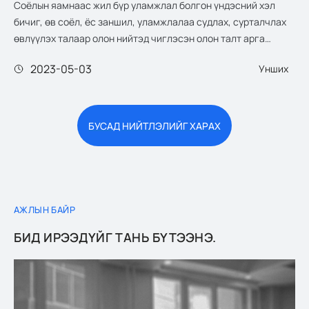
Соёлын яамнаас жил бүр уламжлал болгон үндэсний хэл
бичиг, өв соёл, ёс заншил, уламжлалаа судлах, сурталчлах
өвлүүлэх талаар олон нийтэд чиглэсэн олон талт арга
хэмжээг зохион байгуулдаг. Тэдгээрийн нэг нь “Үндэсний
2023-05-03
Унших
бичиг үсгийн баяр”-ын өдөр юм.
БУСАД НИЙТЛЭЛИЙГ ХАРАХ
АЖЛЫН БАЙР
БИД ИРЭЭДҮЙГ ТАНЬ БҮТЭЭНЭ.