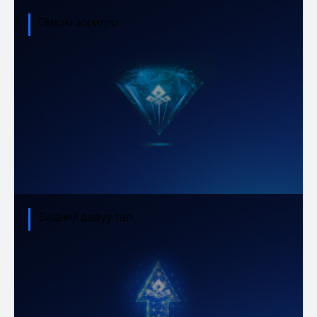
Эрхэм зорилго
Бидний давуу тал