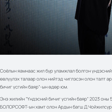
Соёлын яамнаас жил бүр уламжлал болгон үндэсний х
өвлүүлэх талаар олон нийтэд чиглэсэн олон талт ар
бичиг үсгийн баяр”-ын өдөр юм.
Энэ жилийн “Үндэсний бичиг үсгийн баяр” 2023 оны 
БОЛОРСОФТ-ын хамт олон Ардын багш Д.Чойжилсүрэ