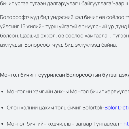
бичиг үсгээ түгээн дэлгэрүүлэгч байгууллага”-аар 
Болорсофтчууд бид үндэсний хэл бичиг өв соёлоо т
үйлсийг 15 жилийн турш уйгагүй өрнүүлсний үр дүн
болсон. Цаашид эх хэл, өв соёлоо хамгаалан, түгээ
ажлуудыг Болорсофтчууд бид эхлүүлээд байна.
Монгол бичигт суурилсан Болорсофтын бүтээгдэхү
Монголын хамгийн анхны Монгол бичиг хөрвүүлэ
Олон хэлний цахим толь бичиг Bolortoli-
Bolor Dict
Монгол бичгийн кодчиллын загвар Тунгаамал -
ht