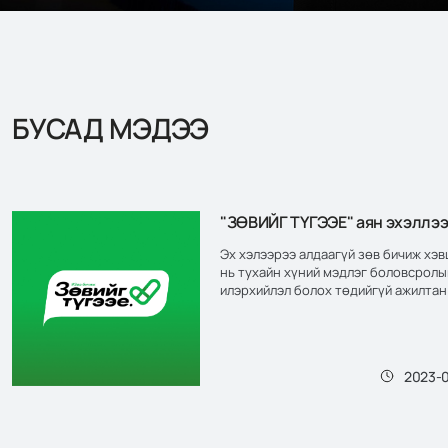
БУСАД МЭДЭЭ
"ЗӨВИЙГ ТҮГЭЭЕ" аян эхэллэ
Эх хэлээрээ алдаагүй зөв бичиж хэ
нь тухайн хүний мэдлэг боловсрол
илэрхийлэл болох төдийгүй ажилтан
албан байгууллагын нэр хүндийн
баталгаа болдог. Энэхүү асуудалд с
чилээхгүй байх нэг шийдэл нь “БОЛ
ДУРАН” зөв бичгийн алдаа шалгах
2023-
программ юм.