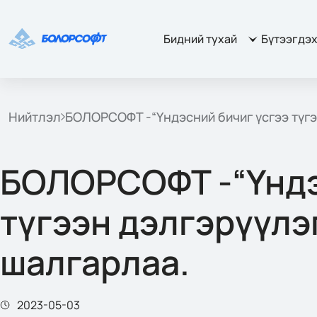
Бидний тухай
Бүтээгдэ
Нийтлэл
БОЛОРСОФТ -“Үндэсний бичиг үсгээ түгэ
БОЛОРСОФТ -“Үндэ
түгээн дэлгэрүүлэ
шалгарлаа.
2023-05-03